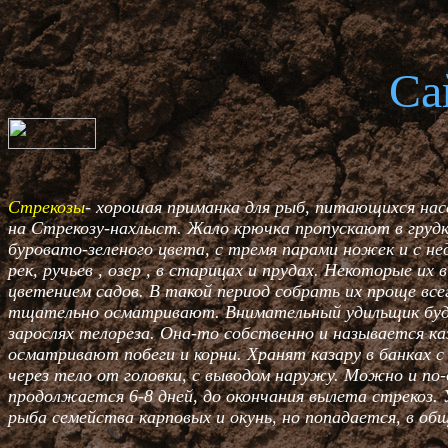
Са
Стрекозы
- хорошая приманка для рыб, питающихся нас
на Стрекозу-нахлыст. Жало крючка пропускают в грудку
буровато-зеленого цвета, с тремя парами ножек и с н
рек, ручьев , озер , в старицах и прудах. Некоторые и
цветением садов. В такой период собрать их проще вс
тщательно осматривают. Внимательный удильщик будет
зарослях телореза. Она-то собственно и называется каз
осматривают побеги и корни. Хранят казару в банках с
через тело от головки, с выводом наружу. Можно и по-
продолжается 6-8 дней, до окончания вылета стрекоз. 
рыба семейства карповых и окунь, но попадается, в общ