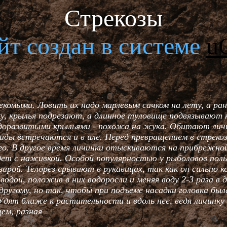
Стрекозы
йт создан в системе
u
екомыми. Ловить их надо марлевым сачком на лету, а ра
, крылья подрезают, а длинное туловище подвязывают к 
едоразвитыми крыльями - похожа на жука. Обитают личи
х виды встречаются и в иле. Перед превращением в стрек
его. В другое время личинки отыскиваются на прибрежн
 с наживкой. Особой популярностью у рыболовов польз
арой. Телорез срывают в рукавицах, так как он сильно к
 водой, положив в них водоросли и меняя воду 2-3 раза 
другому, но так, чтобы при подъеме насадки головка был
Удят ближе к растительности и вдоль нее, ведя личинку 
ем, разная