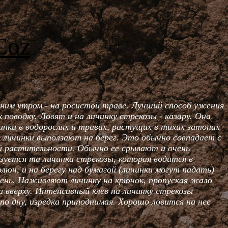
Coz
нним утром - на росистой траве. Лучший способ ужения
поводку. Ловят и на личинку стрекозы - казару. Она
нки в водорослях и травах, растущих в тихих затонах
оз личинки выползают на берег. Это обычно совпадает с
ой растительности. Обычно ее срывают и очень
уется та личинка стрекозы, которая водится в
олюч, и на берегу над бумагой (личинки могут падать)
в день. Наживляют личинку на крючок, пропуская жало
а вверху. Интенсивный клев на личинку стрекозы
по дну, изредка приподнимая. Хорошо ловится на нее